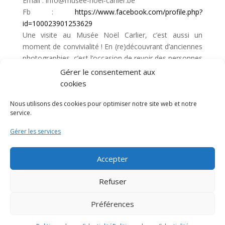
Email : info@musee-noel-carlier.be
Fb :
https://www.facebook.com/profile.php?
id=100023901253629
Une visite au Musée Noël Carlier, c’est aussi un
moment de convivialité ! En (re)découvrant d’anciennes
photographies, c’est l’occasion de revoir des personnes
ou des lieux disparus, raconter et partager de (très)
Gérer le consentement aux
vieux souvenirs, montrer aux plus jeunes à quoi
cookies
ressemblait la vie du village il y a plus d’un siècle,
découvrir le folklore local, revivre des moments
Nous utilisons des cookies pour optimiser notre site web et notre
service.
importants de notre histoire. Que des bonnes raisons
pour passer nous dire un petit bonjour.
Gérer les services
Attention : il s’agira de la dernière date de la saison.
Accepter
Refuser
N'hésitez pas à nous contacter via notre page
Préférences
Facebook ou via notre email info@musee-noel-